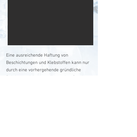
Eine ausreichende Haftung von
Beschichtungen und Klebstoffen kann nur
durch eine vorhergehende gründliche
Reinigung sichergestellt werden. Durch
das Trockeneisstrahlen und Sandstrahlen,
entfernen wir Emulsionen, Öle, Fette,
Zunder, Flugrost, Rostnester, Oxide, Salze,
alte Farbanstriche und Verschmutzungen
durch Umwelteinflüsse.
ZURÜCK