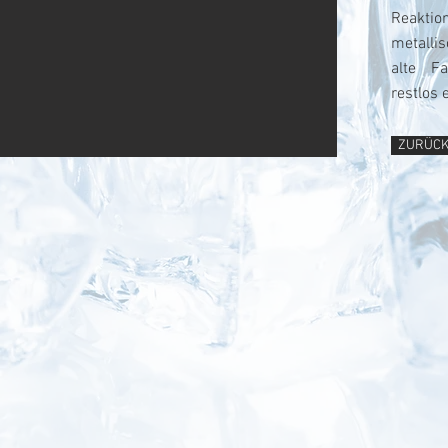
Reakti
metalli
alte Fa
restlos 
ZURÜC