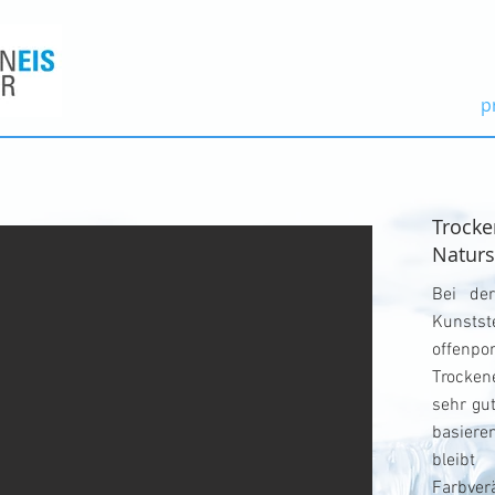
p
Trocke
Naturs
Bei de
Kunsts
offenp
Trocken
sehr gut
basiere
bleibt
Farbve