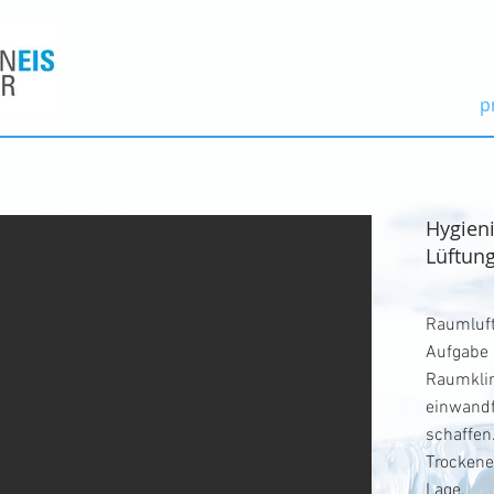
p
Hygien
Lüftun
Raumluf
Aufgab
Raumk
einwandf
sch
Trockene
Lage, 