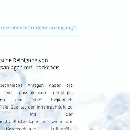
rofessionelle Trockeneisreinigung !
ische Reinigung von
gsanlagen mit Trockeneis
ttechnische Anlagen haben die
e ein physiologisch günstiges
lima und eine hygienisch
reie Qualität der Innenraumluft zu
affen. Mit der
isstrahltechnologie sind wir in der
Gerätegehäuse, Luftkanäle,