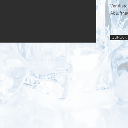
Ventilat
Ablufthau
ZURÜCK